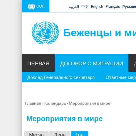
ООН
العربية
中文
English
Français
Русски
Беженцы и м
ПЕРВАЯ
ДОГОВОР О МИГРАЦИИ
Доклад Генерального секретаря
Ответные ме
Главная
›
Календарь
›
Мероприятия в мире
Вы
здесь
Мероприятия в мире
Г
Месяц
День
Год
(активная вкладка)