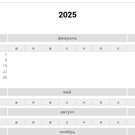
2025
февраль
в
п
в
с
ч
п
с
1
8
15
22
29
май
в
п
в
с
ч
п
с
август
в
п
в
с
ч
п
с
ноябрь