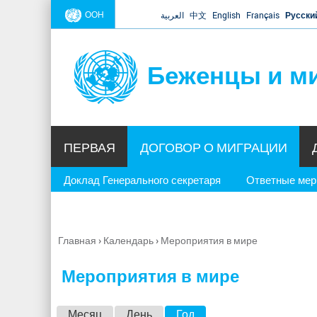
ООН
العربية
中文
English
Français
Русски
Беженцы и м
ПЕРВАЯ
ДОГОВОР О МИГРАЦИИ
Доклад Генерального секретаря
Ответные ме
Главная
›
Календарь
›
Мероприятия в мире
Вы
здесь
Мероприятия в мире
Г
Месяц
День
Год
(активная вкладка)