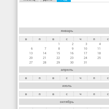
л
а
в
н
январь
ы
в
п
в
с
ч
п
с
е
1
2
3
4
в
6
7
8
9
10
11
к
13
14
15
16
17
18
20
21
22
23
24
25
л
27
28
29
30
31
а
апрель
д
в
п
в
с
ч
п
с
к
июль
и
в
п
в
с
ч
п
с
октябрь