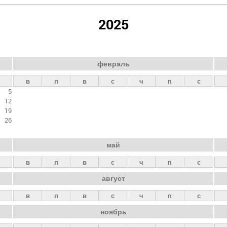
2025
февраль
в
п
в
с
ч
п
с
5
12
19
26
май
в
п
в
с
ч
п
с
август
в
п
в
с
ч
п
с
ноябрь