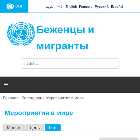
Jump to navigation
ООН
العربية
中文
English
Français
Русский
Español
Беженцы и
мигранты
П
Ф
о
о
и
р
с
к
м

а
п
Главная
›
Календарь
›
Мероприятия в мире
о
Вы
и
здесь
с
Мероприятия в мире
к
а
Месяц
День
Год
(активная вкладка)
Г
л