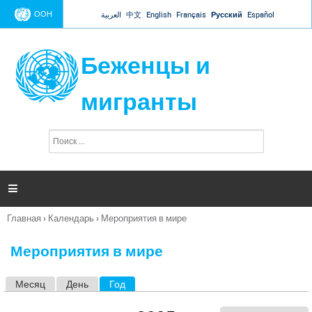
Jump to navigation
ООН
العربية
中文
English
Français
Русский
Español
Беженцы и
мигранты
П
Ф
о
о
и
р
с
к
м

а
п
Главная
›
Календарь
›
Мероприятия в мире
о
Вы
и
здесь
с
Мероприятия в мире
к
а
Месяц
День
Год
(активная вкладка)
Г
л