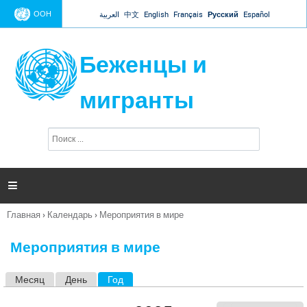
Jump to navigation
ООН
العربية
中文
English
Français
Русский
Español
Беженцы и
мигранты
П
Ф
о
о
и
р
с
к
м

а
п
Главная
›
Календарь
›
Мероприятия в мире
о
Вы
и
здесь
с
Мероприятия в мире
к
а
Месяц
День
Год
(активная вкладка)
Г
л