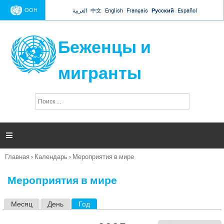
Jump to navigation
ООН
العربية
中文
English
Français
Русский
Español
Беженцы и
мигранты
П
Ф
о
о
и
р
с
к
м

а
п
Главная
›
Календарь
›
Мероприятия в мире
о
Вы
и
здесь
с
Мероприятия в мире
к
а
Месяц
День
Год
(активная вкладка)
Г
л