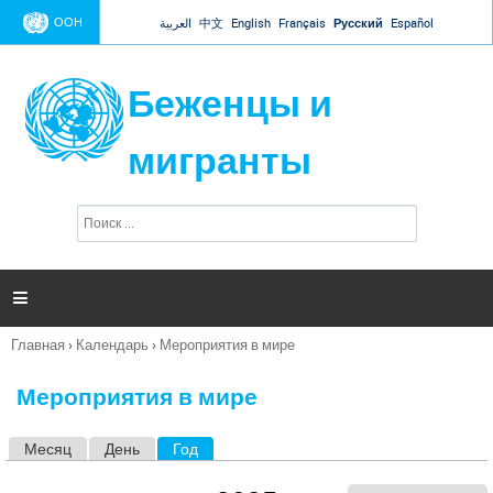
Jump to navigation
ООН
العربية
中文
English
Français
Русский
Español
Беженцы и
мигранты
П
Ф
о
о
и
р
с
к
м

а
п
Главная
›
Календарь
›
Мероприятия в мире
о
Вы
и
здесь
с
Мероприятия в мире
к
а
Месяц
День
Год
(активная вкладка)
Г
л