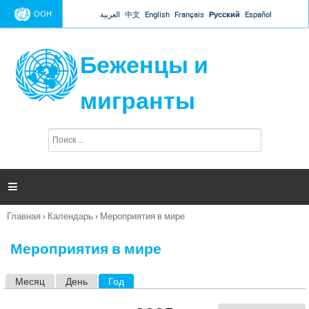
Jump to navigation
ООН
العربية
中文
English
Français
Русский
Español
Беженцы и
мигранты
П
Ф
о
о
и
р
с
к
м

а
п
Главная
›
Календарь
›
Мероприятия в мире
о
Вы
и
здесь
с
Мероприятия в мире
к
а
Месяц
День
Год
(активная вкладка)
Г
л