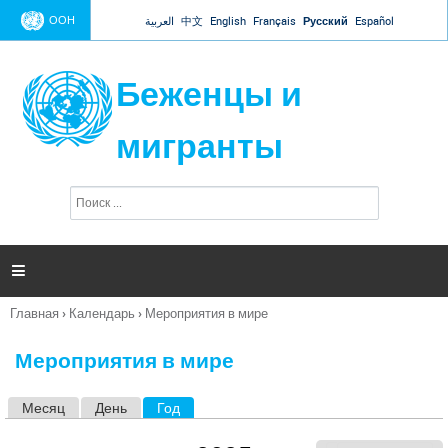
Jump to navigation
ООН
العربية
中文
English
Français
Русский
Español
Беженцы и
мигранты
П
Ф
о
о
и
р
с
к
м

а
п
Главная
›
Календарь
›
Мероприятия в мире
о
Вы
и
здесь
с
Мероприятия в мире
к
а
Месяц
День
Год
(активная вкладка)
Г
л