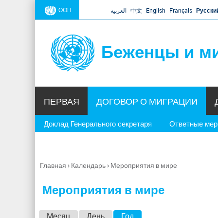
ООН
العربية
中文
English
Français
Русски
Беженцы и м
ПЕРВАЯ
ДОГОВОР О МИГРАЦИИ
Доклад Генерального секретаря
Ответные ме
Главная
›
Календарь
›
Мероприятия в мире
Вы
здесь
Мероприятия в мире
Г
Месяц
День
Год
(активная вкладка)