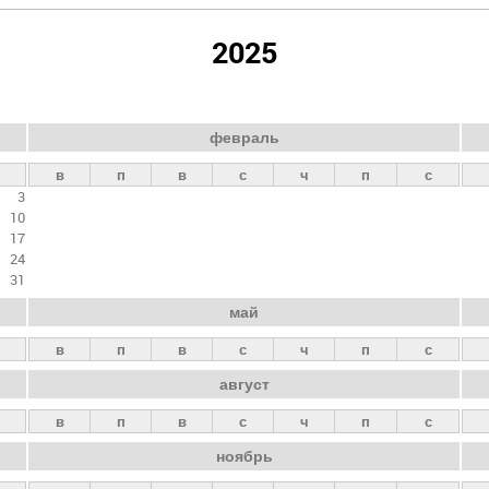
2025
февраль
в
п
в
с
ч
п
с
3
10
17
24
31
май
в
п
в
с
ч
п
с
август
в
п
в
с
ч
п
с
ноябрь