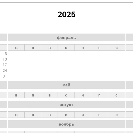
2025
февраль
в
п
в
с
ч
п
с
3
10
17
24
31
май
в
п
в
с
ч
п
с
август
в
п
в
с
ч
п
с
ноябрь