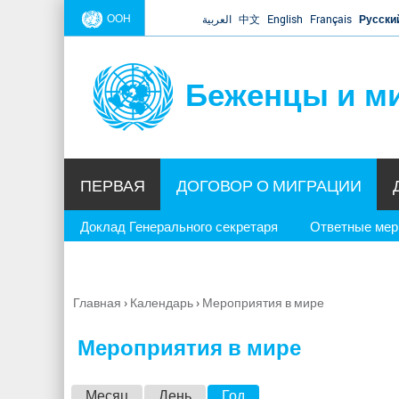
ООН
العربية
中文
English
Français
Русски
Беженцы и м
ПЕРВАЯ
ДОГОВОР О МИГРАЦИИ
Доклад Генерального секретаря
Ответные ме
Главная
›
Календарь
›
Мероприятия в мире
Вы
здесь
Мероприятия в мире
Г
Месяц
День
Год
(активная вкладка)