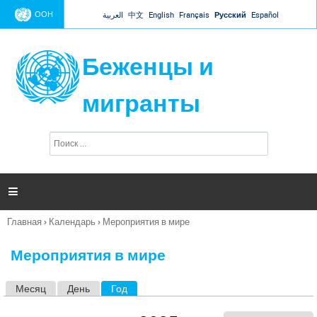
Jump to navigation
ООН
العربية
中文
English
Français
Русский
Español
Беженцы и
мигранты
П
Ф
о
о
и
р
с
к
м

а
п
Главная
›
Календарь
›
Мероприятия в мире
о
Вы
и
здесь
с
Мероприятия в мире
к
а
Месяц
День
Год
(активная вкладка)
Г
л