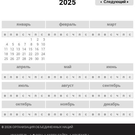
2025
« Пред.
Следующий »
а
в
н
ы
январь
февраль
март
е
в
п
в
с
ч
п
с
в
п
в
с
ч
п
с
в
п
в
с
ч
п
с
в
1
2
3
4
5
6
7
8
9
10
к
11
12
13
14
15
16
17
л
18
19
20
21
22
23
24
25
26
27
28
29
30
31
а
апрель
май
июнь
д
к
в
п
в
с
ч
п
с
в
п
в
с
ч
п
с
в
п
в
с
ч
п
с
и
июль
август
сентябрь
в
п
в
с
ч
п
с
в
п
в
с
ч
п
с
в
п
в
с
ч
п
с
октябрь
ноябрь
декабрь
в
п
в
с
ч
п
с
в
п
в
с
ч
п
с
в
п
в
с
ч
п
с
© 2026 ОРГАНИЗАЦИЯ ОБЪЕДИНЕННЫХ НАЦИЙ