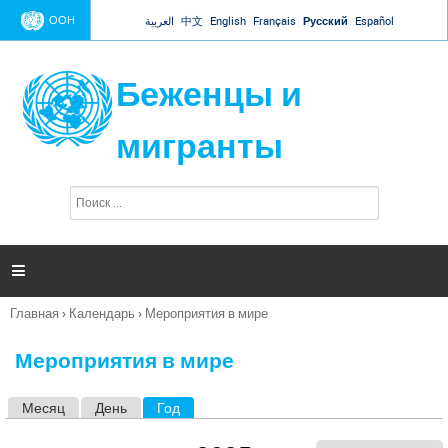
Jump to navigation
ООН
العربية
中文
English
Français
Русский
Español
Беженцы и
мигранты
П
Ф
о
о
и
р
с
к
м

а
п
Главная
›
Календарь
›
Мероприятия в мире
о
Вы
и
здесь
с
Мероприятия в мире
к
а
Месяц
День
Год
(активная вкладка)
Г
л