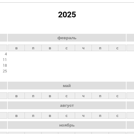
2025
февраль
в
п
в
с
ч
п
с
4
11
18
25
май
в
п
в
с
ч
п
с
август
в
п
в
с
ч
п
с
ноябрь