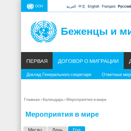
ООН
العربية
中文
English
Français
Русски
Беженцы и м
ПЕРВАЯ
ДОГОВОР О МИГРАЦИИ
Доклад Генерального секретаря
Ответные ме
Главная
›
Календарь
›
Мероприятия в мире
Вы
здесь
Мероприятия в мире
Г
Месяц
День
Год
(активная вкладка)