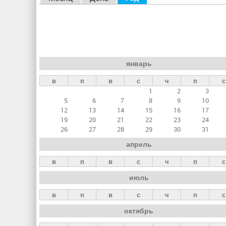
л
а
в
н
январь
ы
в
п
в
с
ч
п
с
е
1
2
3
в
5
6
7
8
9
10
к
12
13
14
15
16
17
19
20
21
22
23
24
л
26
27
28
29
30
31
а
апрель
д
в
п
в
с
ч
п
с
к
июль
и
в
п
в
с
ч
п
с
октябрь