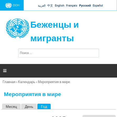
Jump to navigation
ООН
العربية
中文
English
Français
Русский
Español
Беженцы и
мигранты
П
Ф
о
о
и
р
с
к
м

а
п
Главная
›
Календарь
›
Мероприятия в мире
о
Вы
и
здесь
с
Мероприятия в мире
к
а
Месяц
День
Год
(активная вкладка)
Г
л