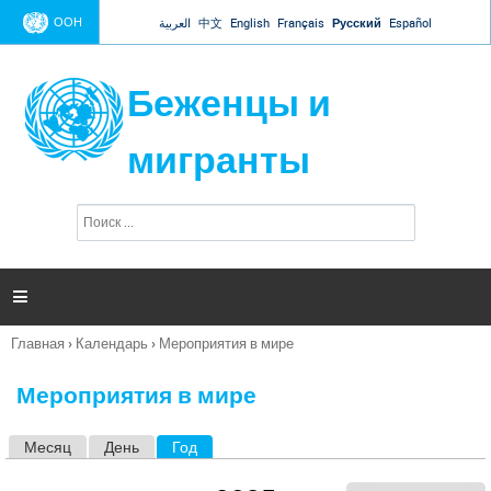
Jump to navigation
ООН
العربية
中文
English
Français
Русский
Español
Беженцы и
мигранты
П
Ф
о
о
и
р
с
к
м

а
п
Главная
›
Календарь
›
Мероприятия в мире
о
Вы
и
здесь
с
Мероприятия в мире
к
а
Месяц
День
Год
(активная вкладка)
Г
л