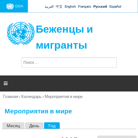
Jump to navigation
ООН
العربية
中文
English
Français
Русский
Español
Беженцы и
мигранты
П
Ф
о
о
и
р
с
к
м

а
п
Главная
›
Календарь
›
Мероприятия в мире
о
Вы
и
здесь
с
Мероприятия в мире
к
а
Месяц
День
Год
(активная вкладка)
Г
л