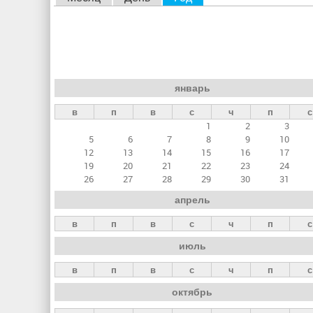
л
а
в
н
январь
ы
в
п
в
с
ч
п
с
е
1
2
3
в
5
6
7
8
9
10
к
12
13
14
15
16
17
19
20
21
22
23
24
л
26
27
28
29
30
31
а
апрель
д
в
п
в
с
ч
п
с
к
июль
и
в
п
в
с
ч
п
с
октябрь