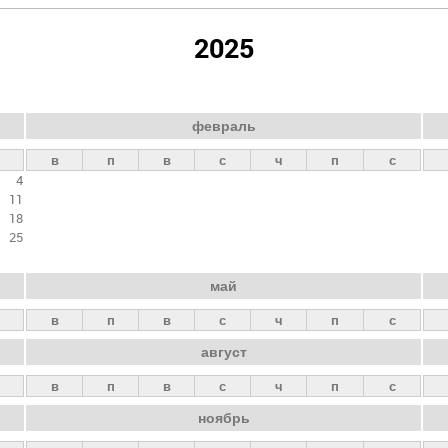
2025
февраль
в
п
в
с
ч
п
с
4
11
18
25
май
в
п
в
с
ч
п
с
август
в
п
в
с
ч
п
с
ноябрь