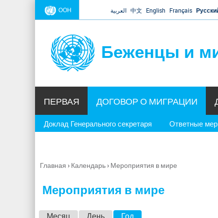
ООН
العربية
中文
English
Français
Русски
Беженцы и м
ПЕРВАЯ
ДОГОВОР О МИГРАЦИИ
Доклад Генерального секретаря
Ответные ме
Главная
›
Календарь
›
Мероприятия в мире
Вы
здесь
Мероприятия в мире
Г
Месяц
День
Год
(активная вкладка)