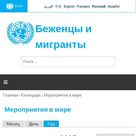
Jump to navigation
ООН
العربية
中文
English
Français
Русский
Español
Беженцы и
мигранты
П
Ф
о
о
и
р
с
к
м

а
п
Главная
›
Календарь
›
Мероприятия в мире
о
Вы
и
здесь
с
Мероприятия в мире
к
а
Месяц
День
Год
(активная вкладка)
Г
л