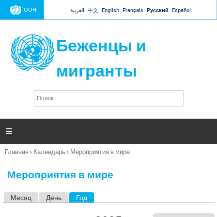
Jump to navigation
ООН
العربية
中文
English
Français
Русский
Español
Беженцы и
мигранты
П
Ф
о
о
и
р
с
к
м

а
п
Главная
›
Календарь
›
Мероприятия в мире
о
Вы
и
здесь
с
Мероприятия в мире
к
а
Месяц
День
Год
(активная вкладка)
Г
л