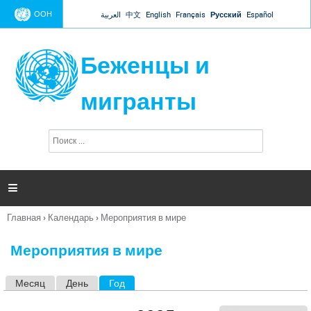
Jump to navigation
ООН
العربية
中文
English
Français
Русский
Español
Беженцы и
мигранты
П
Ф
о
о
и
р
с
к
м

а
п
Главная
›
Календарь
›
Мероприятия в мире
о
Вы
и
здесь
с
Мероприятия в мире
к
а
Месяц
День
Год
(активная вкладка)
Г
л