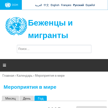
Jump to navigation
ООН
العربية
中文
English
Français
Русский
Español
Беженцы и
мигранты
П
Ф
о
о
и
р
с
к
м

а
п
Главная
›
Календарь
›
Мероприятия в мире
о
Вы
и
здесь
с
Мероприятия в мире
к
а
Месяц
День
Год
(активная вкладка)
Г
л