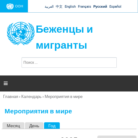
Jump to navigation
ООН
العربية
中文
English
Français
Русский
Español
Беженцы и
мигранты
П
Ф
о
о
и
р
с
к
м

а
п
Главная
›
Календарь
›
Мероприятия в мире
о
Вы
и
здесь
с
Мероприятия в мире
к
а
Месяц
День
Год
(активная вкладка)
Г
л