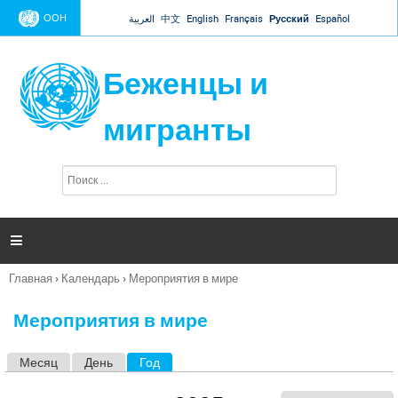
Jump to navigation
ООН
العربية
中文
English
Français
Русский
Español
Беженцы и
мигранты
П
Ф
о
о
и
р
с
к
м

а
п
Главная
›
Календарь
›
Мероприятия в мире
о
Вы
и
здесь
с
Мероприятия в мире
к
а
Месяц
День
Год
(активная вкладка)
Г
л