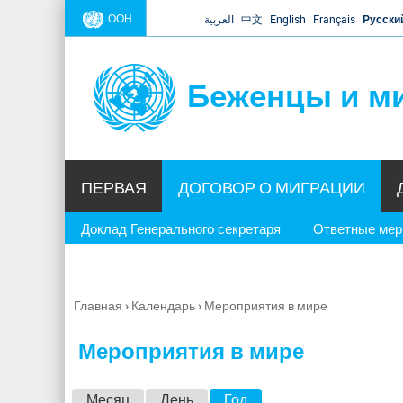
ООН
العربية
中文
English
Français
Русски
Беженцы и м
ПЕРВАЯ
ДОГОВОР О МИГРАЦИИ
Доклад Генерального секретаря
Ответные ме
Главная
›
Календарь
›
Мероприятия в мире
Вы
здесь
Мероприятия в мире
Г
Месяц
День
Год
(активная вкладка)