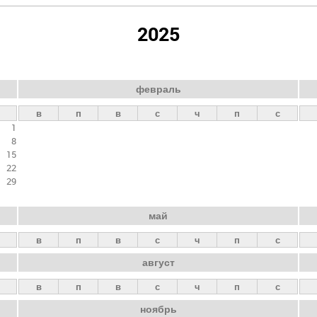
2025
февраль
в
п
в
с
ч
п
с
1
8
15
22
29
май
в
п
в
с
ч
п
с
август
в
п
в
с
ч
п
с
ноябрь