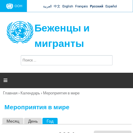
Jump to navigation
ООН
العربية
中文
English
Français
Русский
Español
Беженцы и
мигранты
П
Ф
о
о
и
р
с
к
м

а
п
Главная
›
Календарь
›
Мероприятия в мире
о
Вы
и
здесь
с
Мероприятия в мире
к
а
Месяц
День
Год
(активная вкладка)
Г
л