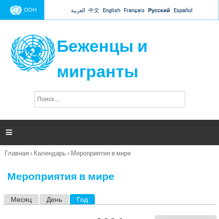
Jump to navigation
ООН
العربية
中文
English
Français
Русский
Español
Беженцы и
мигранты
П
Ф
о
о
и
р
с
к
м

а
п
Главная
›
Календарь
›
Мероприятия в мире
о
Вы
и
здесь
с
Мероприятия в мире
к
а
Месяц
День
Год
(активная вкладка)
Г
л