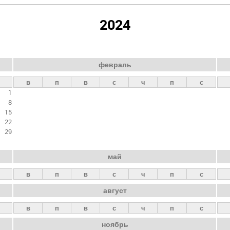
2024
февраль
в
п
в
с
ч
п
с
1
8
15
22
29
май
в
п
в
с
ч
п
с
август
в
п
в
с
ч
п
с
ноябрь