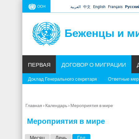
ООН
العربية
中文
English
Français
Русски
Беженцы и м
ПЕРВАЯ
ДОГОВОР О МИГРАЦИИ
Доклад Генерального секретаря
Ответные ме
Главная
›
Календарь
›
Мероприятия в мире
Вы
здесь
Мероприятия в мире
Г
Месяц
День
Год
(активная вкладка)