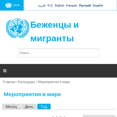
Jump to navigation
ООН
العربية
中文
English
Français
Русский
Español
Беженцы и
мигранты
П
Ф
о
о
и
р
с
к
м

а
п
Главная
›
Календарь
›
Мероприятия в мире
о
Вы
и
здесь
с
Мероприятия в мире
к
а
Месяц
День
Год
(активная вкладка)
Г
л