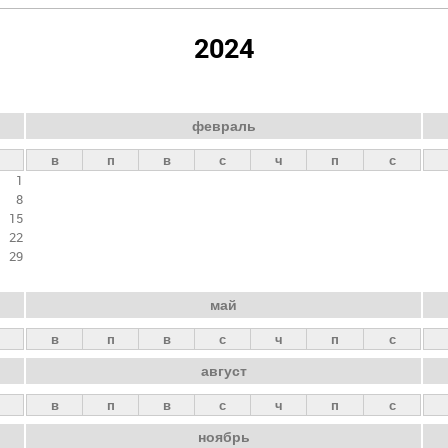
2024
февраль
в
п
в
с
ч
п
с
1
8
15
22
29
май
в
п
в
с
ч
п
с
август
в
п
в
с
ч
п
с
ноябрь