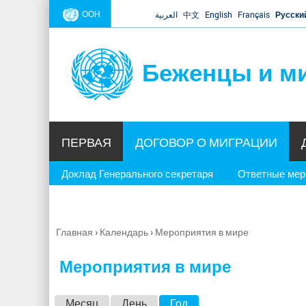
ООН
العربية
中文
English
Français
Русски
Беженцы и м
ПЕРВАЯ
ДОГОВОР О МИГРАЦИИ
Доклад Генерального секретаря
Ответные ме
Главная
›
Календарь
›
Мероприятия в мире
Вы
здесь
Мероприятия в мире
Г
Месяц
День
Год
(активная вкладка)