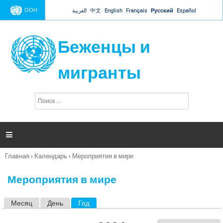
Jump to navigation
ООН
العربية
中文
English
Français
Русский
Español
Беженцы и
мигранты
П
Ф
о
о
и
р
с
к
м

а
п
Главная
›
Календарь
›
Мероприятия в мире
о
Вы
и
здесь
с
Мероприятия в мире
к
а
Месяц
День
Год
(активная вкладка)
Г
л