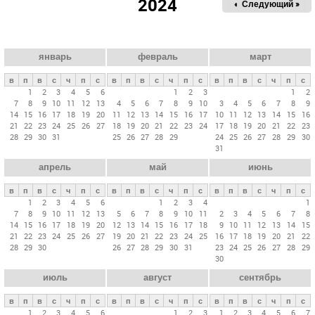
2024
« Пред.
Следующий »
а
в
н
ы
январь
февраль
март
е
в
п
в
с
ч
п
с
в
п
в
с
ч
п
с
в
п
в
с
ч
п
с
в
1
2
3
4
5
6
1
2
3
1
2
7
8
9
10
11
12
13
4
5
6
7
8
9
10
3
4
5
6
7
8
9
к
14
15
16
17
18
19
20
11
12
13
14
15
16
17
10
11
12
13
14
15
16
л
21
22
23
24
25
26
27
18
19
20
21
22
23
24
17
18
19
20
21
22
23
28
29
30
31
25
26
27
28
29
24
25
26
27
28
29
30
а
31
д
апрель
май
июнь
к
и
в
п
в
с
ч
п
с
в
п
в
с
ч
п
с
в
п
в
с
ч
п
с
1
2
3
4
5
6
1
2
3
4
1
7
8
9
10
11
12
13
5
6
7
8
9
10
11
2
3
4
5
6
7
8
14
15
16
17
18
19
20
12
13
14
15
16
17
18
9
10
11
12
13
14
15
21
22
23
24
25
26
27
19
20
21
22
23
24
25
16
17
18
19
20
21
22
28
29
30
26
27
28
29
30
31
23
24
25
26
27
28
29
30
июль
август
сентябрь
в
п
в
с
ч
п
с
в
п
в
с
ч
п
с
в
п
в
с
ч
п
с
1
2
3
4
5
6
1
2
3
1
2
3
4
5
6
7