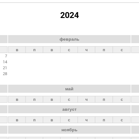
2024
февраль
в
п
в
с
ч
п
с
7
14
21
28
май
в
п
в
с
ч
п
с
август
в
п
в
с
ч
п
с
ноябрь