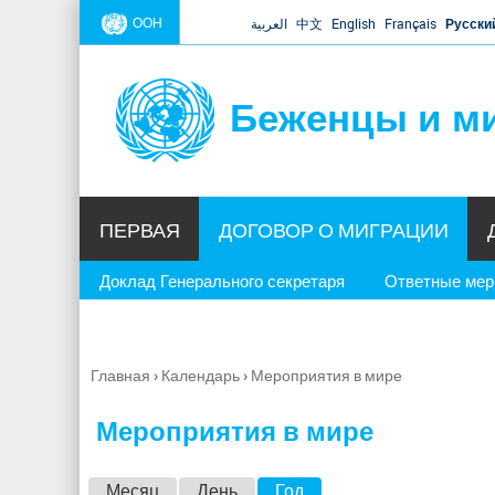
ООН
العربية
中文
English
Français
Русски
Беженцы и м
ПЕРВАЯ
ДОГОВОР О МИГРАЦИИ
Доклад Генерального секретаря
Ответные ме
Главная
›
Календарь
›
Мероприятия в мире
Вы
здесь
Мероприятия в мире
Г
Месяц
День
Год
(активная вкладка)