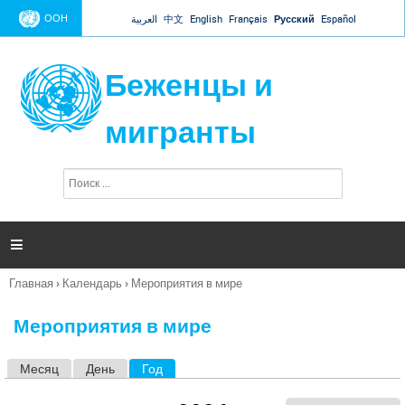
Jump to navigation
ООН
العربية
中文
English
Français
Русский
Español
Беженцы и
мигранты
П
Ф
о
о
и
р
с
к
м

а
п
Главная
›
Календарь
›
Мероприятия в мире
о
Вы
и
здесь
с
Мероприятия в мире
к
а
Месяц
День
Год
(активная вкладка)
Г
л