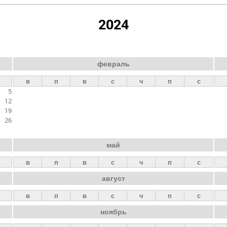
2024
февраль
в
п
в
с
ч
п
с
5
12
19
26
май
в
п
в
с
ч
п
с
август
в
п
в
с
ч
п
с
ноябрь