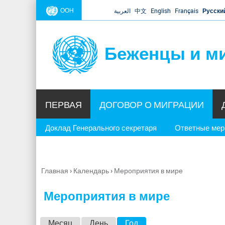
ООН
العربية
中文
English
Français
Русски
Беженцы и м
ПЕРВАЯ
ДОГОВОР О МИГРАЦИИ
Доклад Генерального секретаря
Ответные ме
Главная
›
Календарь
›
Мероприятия в мире
Вы
здесь
Мероприятия в мире
Г
Месяц
День
Год
(активная вкладка)