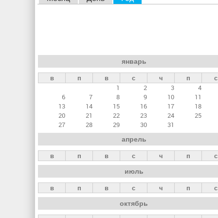
л
а
в
н
январь
ы
в
п
в
с
ч
п
с
е
1
2
3
4
в
6
7
8
9
10
11
к
13
14
15
16
17
18
20
21
22
23
24
25
л
27
28
29
30
31
а
апрель
д
в
п
в
с
ч
п
с
к
июль
и
в
п
в
с
ч
п
с
октябрь