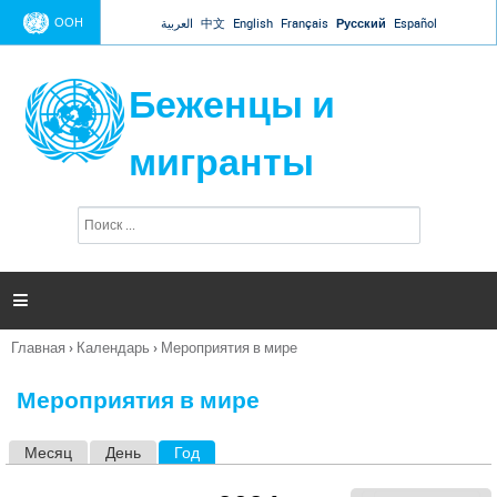
Jump to navigation
ООН
العربية
中文
English
Français
Русский
Español
Беженцы и
мигранты
П
Ф
о
о
и
р
с
к
м

а
п
Главная
›
Календарь
›
Мероприятия в мире
о
Вы
и
здесь
с
Мероприятия в мире
к
а
Месяц
День
Год
(активная вкладка)
Г
л