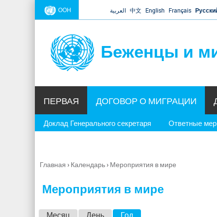
ООН
العربية
中文
English
Français
Русски
Беженцы и м
ПЕРВАЯ
ДОГОВОР О МИГРАЦИИ
Доклад Генерального секретаря
Ответные ме
Главная
›
Календарь
›
Мероприятия в мире
Вы
здесь
Мероприятия в мире
Г
Месяц
День
Год
(активная вкладка)