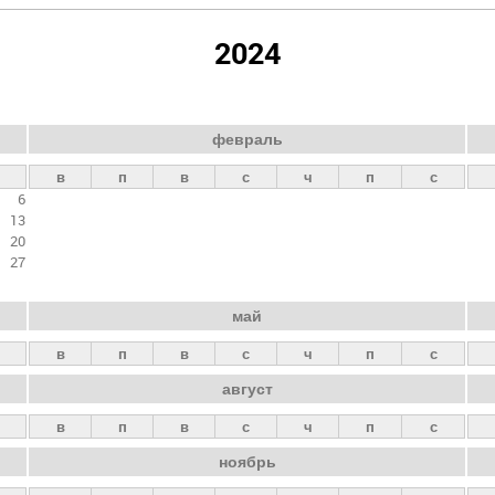
2024
февраль
в
п
в
с
ч
п
с
6
13
20
27
май
в
п
в
с
ч
п
с
август
в
п
в
с
ч
п
с
ноябрь