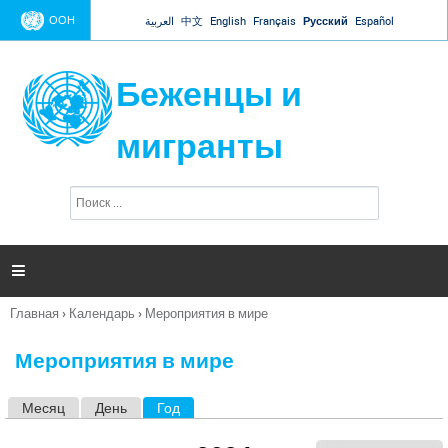
Jump to navigation
ООН
العربية
中文
English
Français
Русский
Español
Беженцы и
мигранты
П
Ф
о
о
и
р
с
к
м

а
п
Главная
›
Календарь
›
Мероприятия в мире
о
Вы
и
здесь
с
Мероприятия в мире
к
а
Месяц
День
Год
(активная вкладка)
Г
л