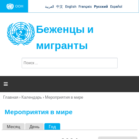
Jump to navigation
ООН
العربية
中文
English
Français
Русский
Español
Беженцы и
мигранты
П
Ф
о
о
и
р
с
к
м

а
п
Главная
›
Календарь
›
Мероприятия в мире
о
Вы
и
здесь
с
Мероприятия в мире
к
а
Месяц
День
Год
(активная вкладка)
Г
л