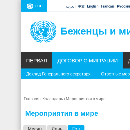
ООН
العربية
中文
English
Français
Русски
Беженцы и м
ПЕРВАЯ
ДОГОВОР О МИГРАЦИИ
Доклад Генерального секретаря
Ответные ме
Главная
›
Календарь
›
Мероприятия в мире
Вы
здесь
Мероприятия в мире
Г
Месяц
День
Год
(активная вкладка)