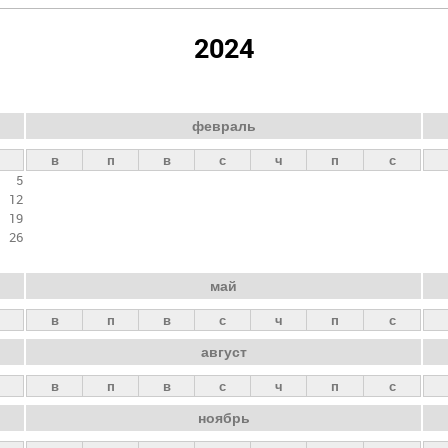
2024
февраль
в
п
в
с
ч
п
с
5
12
19
26
май
в
п
в
с
ч
п
с
август
в
п
в
с
ч
п
с
ноябрь