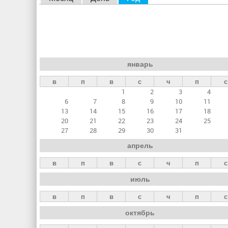
л
а
в
н
январь
ы
в
п
в
с
ч
п
с
е
1
2
3
4
в
6
7
8
9
10
11
к
13
14
15
16
17
18
20
21
22
23
24
25
л
27
28
29
30
31
а
апрель
д
в
п
в
с
ч
п
с
к
июль
и
в
п
в
с
ч
п
с
октябрь