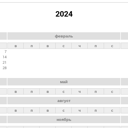
2024
февраль
в
п
в
с
ч
п
с
7
14
21
28
май
в
п
в
с
ч
п
с
август
в
п
в
с
ч
п
с
ноябрь