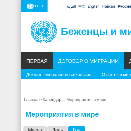
ООН
العربية
中文
English
Français
Русски
Беженцы и м
ПЕРВАЯ
ДОГОВОР О МИГРАЦИИ
Доклад Генерального секретаря
Ответные ме
Главная
›
Календарь
›
Мероприятия в мире
Вы
здесь
Мероприятия в мире
Г
Месяц
День
Год
(активная вкладка)