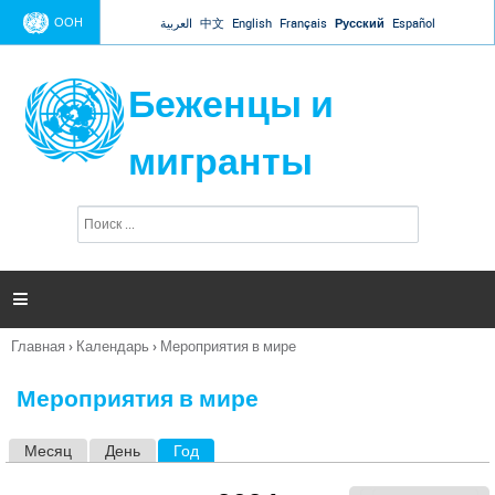
Jump to navigation
ООН
العربية
中文
English
Français
Русский
Español
Беженцы и
мигранты
П
Ф
о
о
и
р
с
к
м

а
п
Главная
›
Календарь
›
Мероприятия в мире
о
Вы
и
здесь
с
Мероприятия в мире
к
а
Месяц
День
Год
(активная вкладка)
Г
л