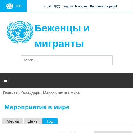
Jump to navigation
ООН
العربية
中文
English
Français
Русский
Español
Беженцы и
мигранты
П
Ф
о
о
и
р
с
к
м

а
п
Главная
›
Календарь
›
Мероприятия в мире
о
Вы
и
здесь
с
Мероприятия в мире
к
а
Месяц
День
Год
(активная вкладка)
Г
л