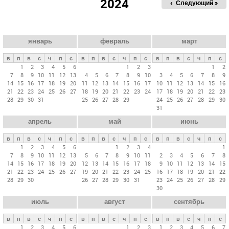
2024
« Пред.
Следующий »
а
в
н
ы
январь
февраль
март
е
в
п
в
с
ч
п
с
в
п
в
с
ч
п
с
в
п
в
с
ч
п
с
в
1
2
3
4
5
6
1
2
3
1
2
7
8
9
10
11
12
13
4
5
6
7
8
9
10
3
4
5
6
7
8
9
к
14
15
16
17
18
19
20
11
12
13
14
15
16
17
10
11
12
13
14
15
16
л
21
22
23
24
25
26
27
18
19
20
21
22
23
24
17
18
19
20
21
22
23
28
29
30
31
25
26
27
28
29
24
25
26
27
28
29
30
а
31
д
апрель
май
июнь
к
и
в
п
в
с
ч
п
с
в
п
в
с
ч
п
с
в
п
в
с
ч
п
с
1
2
3
4
5
6
1
2
3
4
1
7
8
9
10
11
12
13
5
6
7
8
9
10
11
2
3
4
5
6
7
8
14
15
16
17
18
19
20
12
13
14
15
16
17
18
9
10
11
12
13
14
15
21
22
23
24
25
26
27
19
20
21
22
23
24
25
16
17
18
19
20
21
22
28
29
30
26
27
28
29
30
31
23
24
25
26
27
28
29
30
июль
август
сентябрь
в
п
в
с
ч
п
с
в
п
в
с
ч
п
с
в
п
в
с
ч
п
с
1
2
3
4
5
6
1
2
3
1
2
3
4
5
6
7