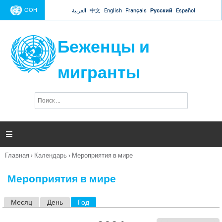
Jump to navigation
ООН
العربية
中文
English
Français
Русский
Español
Беженцы и
мигранты
П
Ф
о
о
и
р
с
к
м

а
п
Главная
›
Календарь
›
Мероприятия в мире
о
Вы
и
здесь
с
Мероприятия в мире
к
а
Месяц
День
Год
(активная вкладка)
Г
л