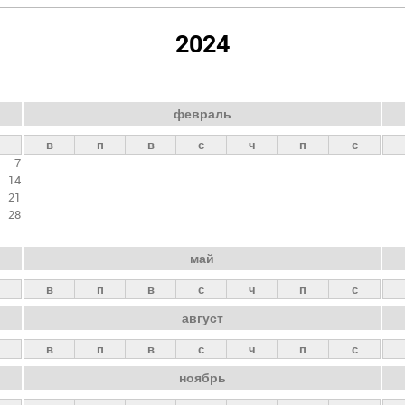
2024
февраль
в
п
в
с
ч
п
с
7
14
21
28
май
в
п
в
с
ч
п
с
август
в
п
в
с
ч
п
с
ноябрь