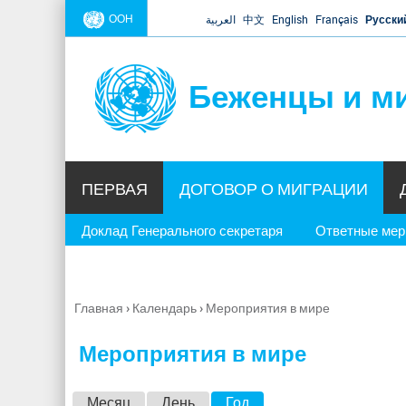
ООН
العربية
中文
English
Français
Русски
Беженцы и м
ПЕРВАЯ
ДОГОВОР О МИГРАЦИИ
Доклад Генерального секретаря
Ответные ме
Главная
›
Календарь
›
Мероприятия в мире
Вы
здесь
Мероприятия в мире
Г
Месяц
День
Год
(активная вкладка)