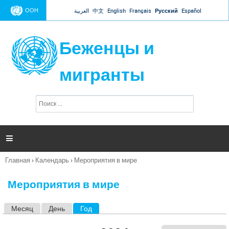
Jump to navigation
ООН
العربية
中文
English
Français
Русский
Español
Беженцы и
мигранты
П
Ф
о
о
и
р
с
к
м

а
п
Главная
›
Календарь
›
Мероприятия в мире
о
Вы
и
здесь
с
Мероприятия в мире
к
а
Месяц
День
Год
(активная вкладка)
Г
л