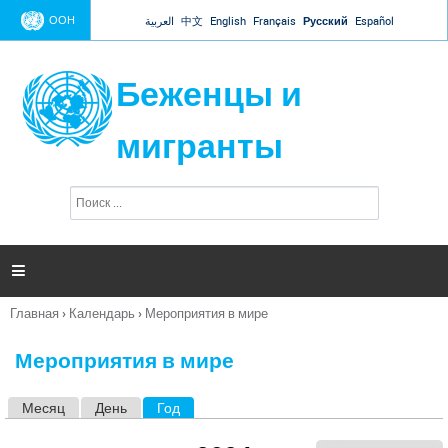
Jump to navigation
ООН
العربية
中文
English
Français
Русский
Español
Беженцы и
мигранты
П
Ф
о
о
и
р
с
к
м

а
п
Главная
›
Календарь
›
Мероприятия в мире
о
Вы
и
здесь
с
Мероприятия в мире
к
а
Месяц
День
Год
(активная вкладка)
Г
л