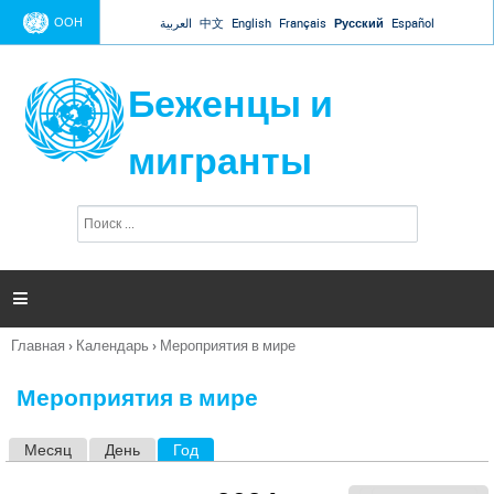
Jump to navigation
ООН
العربية
中文
English
Français
Русский
Español
Беженцы и
мигранты
П
Ф
о
о
и
р
с
к
м

а
п
Главная
›
Календарь
›
Мероприятия в мире
о
Вы
и
здесь
с
Мероприятия в мире
к
а
Месяц
День
Год
(активная вкладка)
Г
л