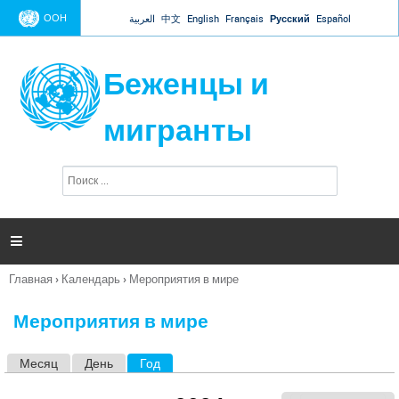
Jump to navigation
ООН
العربية
中文
English
Français
Русский
Español
Беженцы и
мигранты
П
Ф
о
о
и
р
с
к
м

а
п
Главная
›
Календарь
›
Мероприятия в мире
о
Вы
и
здесь
с
Мероприятия в мире
к
а
Месяц
День
Год
(активная вкладка)
Г
л