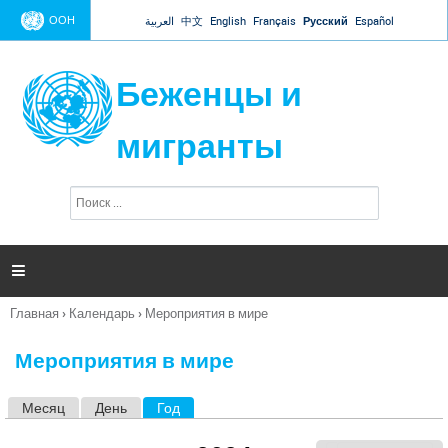
Jump to navigation
ООН
العربية
中文
English
Français
Русский
Español
Беженцы и
мигранты
П
Ф
о
о
и
р
с
к
м

а
п
Главная
›
Календарь
›
Мероприятия в мире
о
Вы
и
здесь
с
Мероприятия в мире
к
а
Месяц
День
Год
(активная вкладка)
Г
л